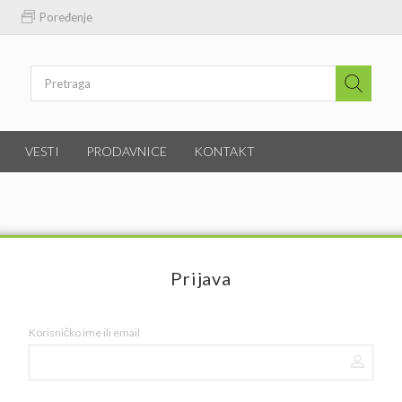
Poređenje
VESTI
PRODAVNICE
KONTAKT
Prijava
Korisničko ime ili email