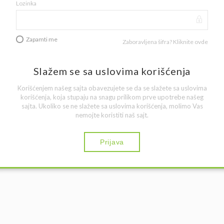
Lozinka
Zapamti me
Zaboravljena šifra?
Kliknite ovde
Slažem se sa uslovima korišćenja
Korišćenjem našeg sajta obavezujete se da se slažete sa uslovima
korišćenja, koja stupaju na snagu prilikom prve upotrebe našeg
sajta. Ukoliko se ne slažete sa uslovima korišćenja, molimo Vas
nemojte koristiti naš sajt.
Prijava