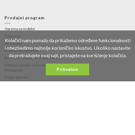
Prodajni program
Oprema za mobilni
Memorije
Kolačići nam pomažu da prikažemo određene funkcionalnosti
GPS/Tablet
i obezbedimo najbolje korisničko iskustvo. Ukoliko nastavite
Mobilni i fiksni telefoni
da pretražujete ovaj sajt, pristajete na korišćenje kolačića.
Računari/Fotoaparati/Audio-Video
Baterije i punjači za fiksne telefone i
Prihvatam
fotoaparate
Fidget Spinneri
Kontakt
Fruškogorska 35
021/453-766
office@vipmobil.net