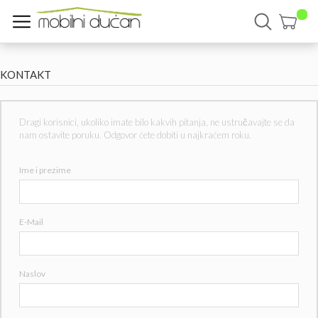
KONTAKT
Dragi korisnici, ukoliko imate bilo kakvih pitanja, ne ustručavajte se da
nam ostavite poruku. Odgovor ćete dobiti u najkraćem roku.
Ime i prezime
E-Mail
Naslov