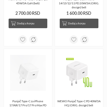
45W/3A GaN (beli) 
14/13/12/11 PD 20W/3A (ORIG. 
design) beli 
2 700.00 RSD
1 600.00 RSD
Dodaj u korpu
Dodaj u korpu
Punjač Type-C za iPhone 
WEWO Punjač Type-C PD 40W/3A 
17/AIR/17 Pro/17 Pro Max PD 
HQ (ORIG. design) beli 