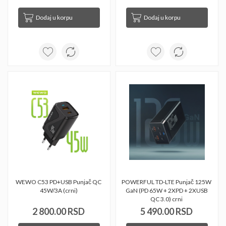
Dodaj u korpu
Dodaj u korpu
WEWO C53 PD+USB Punjač QC 
POWERFUL TD-LTE Punjač 125W 
45W/3A (crni) 
GaN (PD 65W + 2XPD + 2XUSB 
QC 3.0) crni 
2 800.00 RSD
5 490.00 RSD