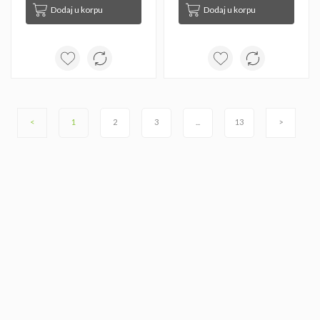
Dodaj u korpu
Dodaj u korpu
<
1
2
3
...
13
>