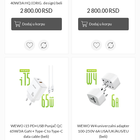
40W/3A HQ (ORIG. design) beli 
2 800.00 RSD
2 800.00 RSD
Dodaj u korpu
Dodaj u korpu
WEWO i15 PD+USB Punjač QC 
WEWO W4 univerzalni adapter 
65W/3A GaN + Type-C to Type-C 
100-250V 6A USA/UK/AUS/EU 
data cable (beli) 
(beli) 