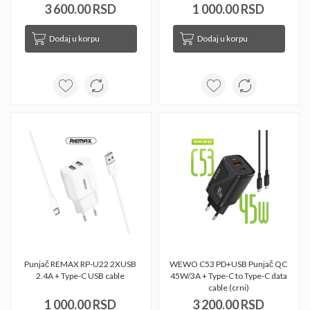
3 600.00 RSD
1 000.00 RSD
Dodaj u korpu
Dodaj u korpu
Punjač REMAX RP-U22 2XUSB 
WEWO C53 PD+USB Punjač QC 
2.4A + Type-C USB cable 
45W/3A + Type-C to Type-C data 
cable (crni) 
1 000.00 RSD
3 200.00 RSD