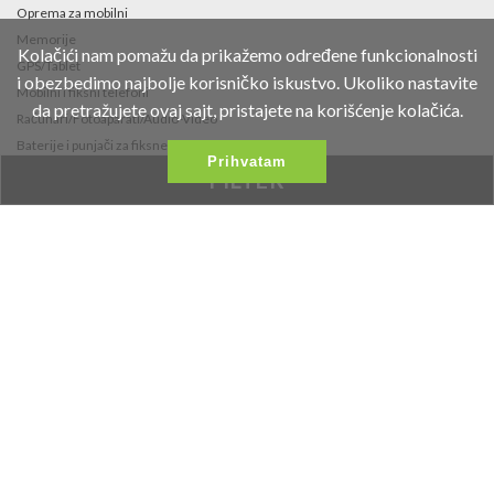
Oprema za mobilni
Memorije
Kolačići nam pomažu da prikažemo određene funkcionalnosti
GPS/Tablet
i obezbedimo najbolje korisničko iskustvo. Ukoliko nastavite
Mobilni i fiksni telefoni
da pretražujete ovaj sajt, pristajete na korišćenje kolačića.
Računari/Fotoaparati/Audio-Video
Baterije i punjači za fiksne telefone i
Prihvatam
fotoaparate
FILTER
Fidget Spinneri
Kontakt
Fruškogorska 35
021/453-766
office@vipmobil.net
Željeni Proizvodi
Najnovije Vesti
Proizvodi Na Akciji
Galerija