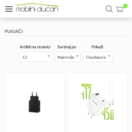
PUNJAČI
Artikli na stranici
Sortiraj po
Prikaži
12
Najnovije
Opadajuće