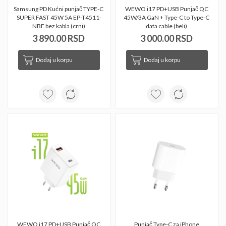
Samsung PD Kućni punjač TYPE-C 
WEWO i17 PD+USB Punjač QC 
SUPER FAST 45W 5A EP-T4511-
45W/3A GaN + Type-C to Type-C 
NBE bez kabla (crni) 
data cable (beli) 
3 890.00 RSD
3 000.00 RSD
Dodaj u korpu
Dodaj u korpu
WEWO i17 PD+USB Punjač QC 
Punjač Type-C za iPhone 