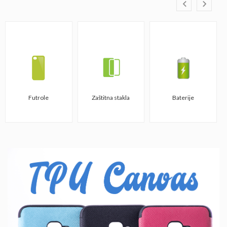
Futrole
Zaštitna stakla
Baterije
TPU CANVAS