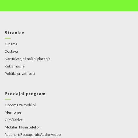
Stranice
O nama
Dostava
Naručivanje i načini plaćanja
Reklamacije
Politika privatnosti
Prodajni program
Oprema za mobilni
Memorije
GPS/Tablet
Mobilni i fiksni telefoni
Računari/Fotoaparati/Audio-Video