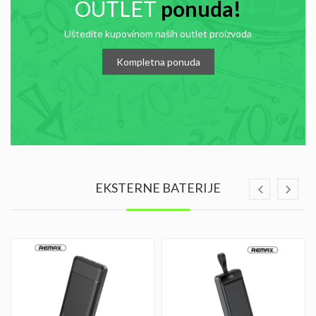
OUTLET
ponuda!
Uštedite kupovinom naših outlet proizvoda
Kompletna ponuda
EKSTERNE BATERIJE