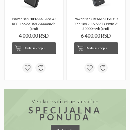
Power Bank REMAX LANGO 
Power Bank REMAX LEADER 
RPP-166 2XUSB 20000mAh 
RPP-185 2.1A FAST CHARGE 
(crni) 
50000mAh (crni) 
4 000.00 RSD
6 400.00 RSD
Dodaj u korpu
Dodaj u korpu
Visoko kvalitetne slusalice
SPECIJALNA
PONUDA