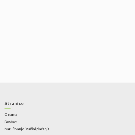
Stranice
O nama
Dostava
Naručivanje i načini plaćanja