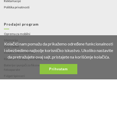
Reklamacije
Politika privatnosti
Prodajni program
Oprema za mobilni
Memorije
Kolačići nam pomažu da prikažemo određene funkcionalnosti
GPS/Tablet
i obezbedimo najbolje korisničko iskustvo. Ukoliko nastavite
Mobilni i fiksni telefoni
da pretražujete ovaj sajt, pristajete na korišćenje kolačića.
Računari/Fotoaparati/Audio-Video
Baterije i punjači za fiksne telefone i
Prihvatam
fotoaparate
Fidget Spinneri
Kontakt
Fruškogorska 35
021/453-766
office@vipmobil.net