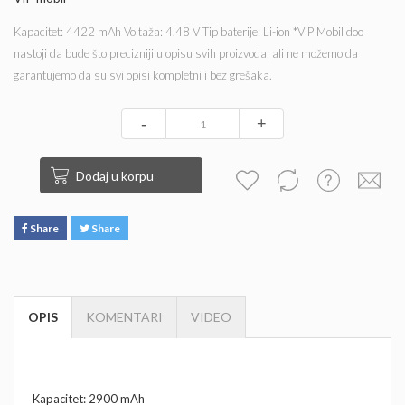
Kapacitet: 4422 mAh Voltaža: 4.48 V Tip baterije: Li-ion *ViP Mobil doo
nastoji da bude što precizniji u opisu svih proizvoda, ali ne možemo da
garantujemo da su svi opisi kompletni i bez grešaka.
-
+
Dodaj u korpu
Share
Share
OPIS
KOMENTARI
VIDEO
Kapacitet: 2900 mAh