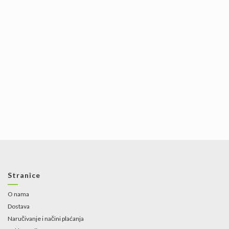
Stranice
O nama
Dostava
Naručivanje i načini plaćanja