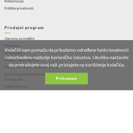
Reklamacije
Politika privatnosti
Prodajni program
Oprema za mobilni
Memorije
Kolačići nam pomažu da prikažemo određene funkcionalnosti
GPS/Tablet
i obezbedimo najbolje korisničko iskustvo. Ukoliko nastavite
Mobilni i fiksni telefoni
da pretražujete ovaj sajt, pristajete na korišćenje kolačića.
Računari/Fotoaparati/Audio-Video
Baterije i punjači za fiksne telefone i
Prihvatam
fotoaparate
Fidget Spinneri
Kontakt
Fruškogorska 35
021/453-766
office@vipmobil.net