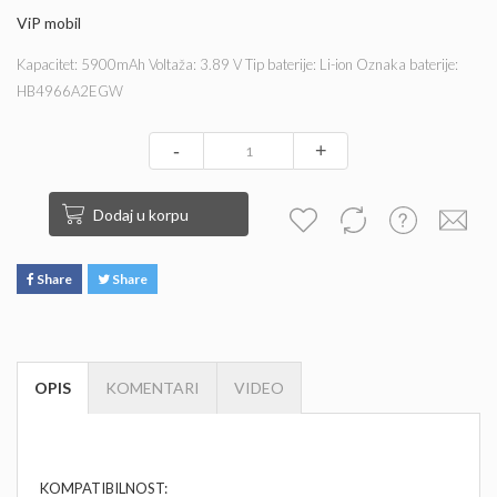
ViP mobil
Kapacitet: 5900mAh Voltaža: 3.89 V Tip baterije: Li-ion Oznaka baterije:
HB4966A2EGW
-
+
Dodaj u korpu
Share
Share
OPIS
KOMENTARI
VIDEO
KOMPATIBILNOST: