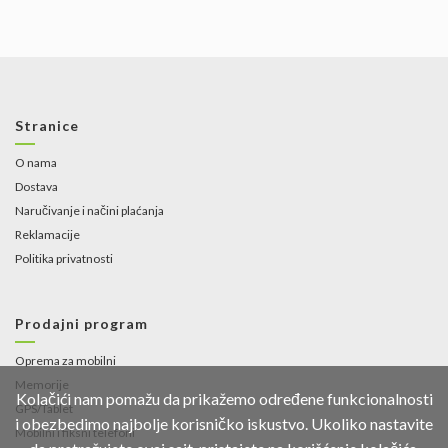
Stranice
O nama
Dostava
Naručivanje i načini plaćanja
Reklamacije
Politika privatnosti
Prodajni program
Oprema za mobilni
Memorije
Kolačići nam pomažu da prikažemo određene funkcionalnosti
GPS/Tablet
i obezbedimo najbolje korisničko iskustvo. Ukoliko nastavite
Mobilni i fiksni telefoni