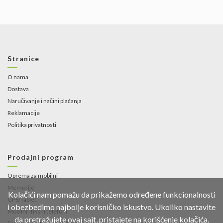
Stranice
O nama
Dostava
Naručivanje i načini plaćanja
Reklamacije
Politika privatnosti
Prodajni program
Oprema za mobilni
Memorije
Kolačići nam pomažu da prikažemo određene funkcionalnosti
GPS/Tablet
i obezbedimo najbolje korisničko iskustvo. Ukoliko nastavite
Mobilni i fiksni telefoni
da pretražujete ovaj sajt, pristajete na korišćenje kolačića.