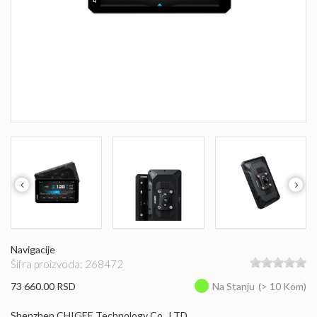
Navigacije
Šifra proizvoda: 268472
73 660.00 RSD
Na Stanju
(> 10 Kom)
Shenzhen CHIGEE Technology Co., LTD