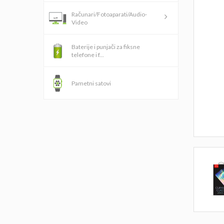
Računari/Fotoaparati/Audio-
Video
Baterije i punjači za fiksne
telefone i f...
Pametni satovi