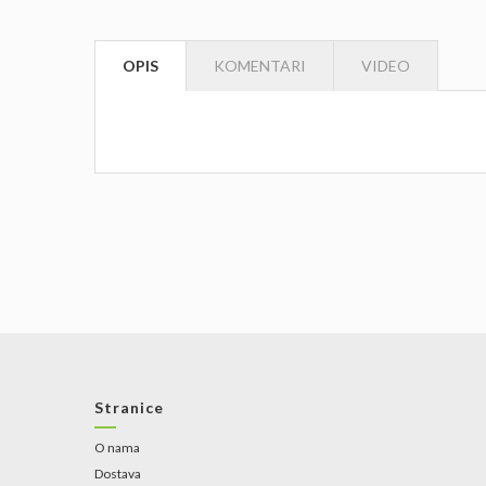
OPIS
KOMENTARI
VIDEO
Nema proizvoda na popustu
Stranice
O nama
Dostava