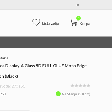
SR
0
Lista želja
Korpa
stakla
ica Display-A Glass 5D FULL GLUE Moto Edge
on (black)
oizvoda: 270151
 RSD
Na Stanju
(5 Kom)