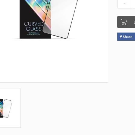
-
Share