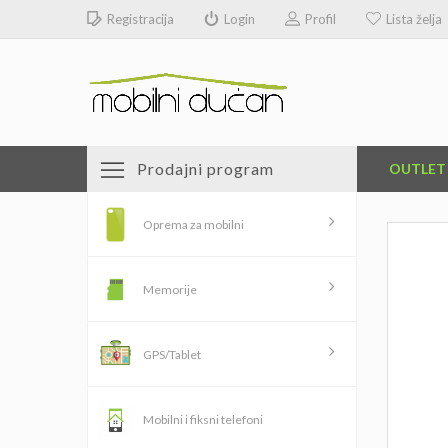
Registracija
Login
Profil
Lista želja
Prodajni program
OUTLET
Oprema za mobilni
Memorije
GPS/Tablet
Mobilni i fiksni telefoni