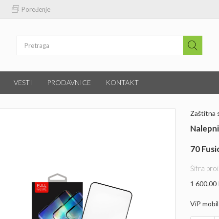
Poređenje
VESTI
PRODAVNICE
KONTAKT
Zaštitna 
Nalepn
70 Fusi
Šifra pr
1 600.00
ViP mobil