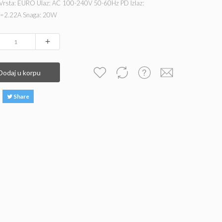
a Vrsta: EURO Ulaz: AC 100-240V 50-60Hz PD Izlaz:
=2.22A Snaga: 20W
+
Dodaj u korpu
Share