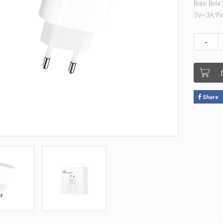
Boja: Bel
5V=3A;9V
-
Share