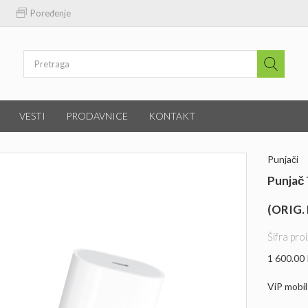
Poređenje
VESTI
PRODAVNICE
KONTAKT
Punjači
Punjač
(ORIG. 
Šifra pr
1 600.00
ViP mobil