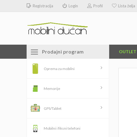
Registracija
Login
Profil
Lista želja
Prodajni program
OUTLET
Oprema za mobilni
Memorije
GPS/Tablet
Mobilni i fiksni telefoni