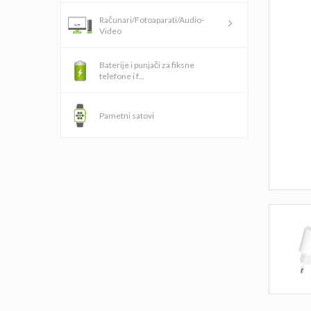
Računari/Fotoaparati/Audio-
Video
Baterije i punjači za fiksne
telefone i f...
Pametni satovi