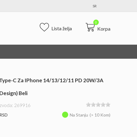
SR
0
Lista želja
Korpa
 Type-C Za IPhone 14/13/12/11 PD 20W/3A
Design) Beli
oizvoda: 269916
 RSD
Na Stanju
(> 10 Kom)