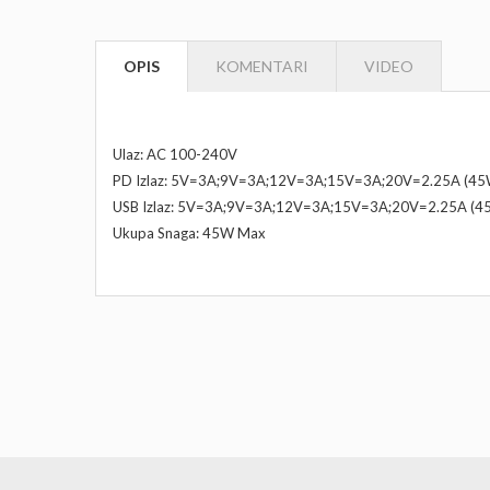
OPIS
KOMENTARI
VIDEO
Nema proizvoda na popustu
Ulaz: AC 100-240V
PD Izlaz: 5V=3A;9V=3A;12V=3A;15V=3A;20V=2.25A (45
USB Izlaz: 5V=3A;9V=3A;12V=3A;15V=3A;20V=2.25A (4
Ukupa Snaga: 45W Max