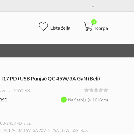
SR
0
Lista želja
Korpa
17 PD+USB Punjač QC 45W/3A GaN (beli)
oizvoda: 269288
 RSD
Na Stanju
(> 10 Kom)
100-240V PD Izlaz:
=3A;12V=3A;15V=3A;20V=2.25A (45W) USB Izlaz: