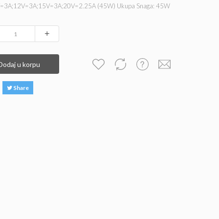
=3A;12V=3A;15V=3A;20V=2.25A (45W) Ukupa Snaga: 45W
+
Dodaj u korpu
Share