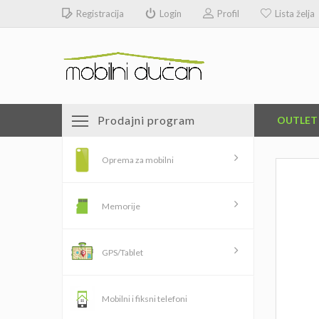
Registracija
Login
Profil
Lista želja
Prodajni program
OUTLET
Oprema za mobilni
Memorije
GPS/Tablet
Mobilni i fiksni telefoni