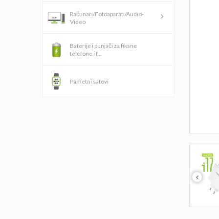
Računari/Fotoaparati/Audio-
Video
Baterije i punjači za fiksne
telefone i f...
Pametni satovi