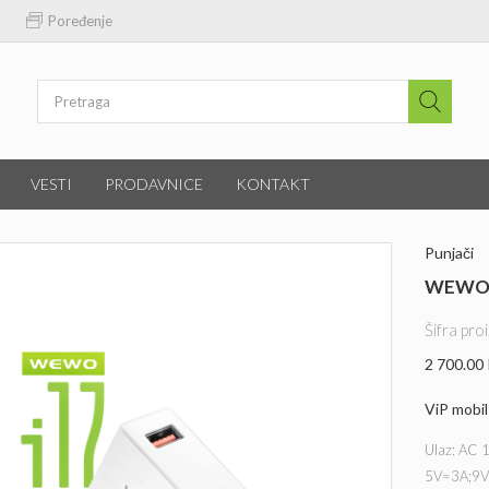
Poređenje
VESTI
PRODAVNICE
KONTAKT
Punjači
WEWO I
Šifra pr
2 700.00
ViP mobil
Ulaz: AC 
5V=3A;9V