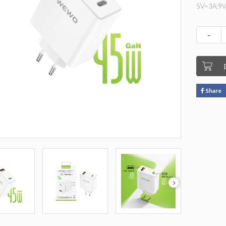
5V=3A;9V
Max
-
Share