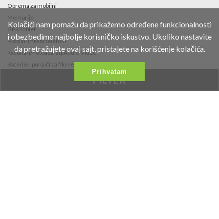
Oprema za mobilni
Memorije
Kolačići nam pomažu da prikažemo određene funkcionalnosti
GPS/Tablet
i obezbedimo najbolje korisničko iskustvo. Ukoliko nastavite
Mobilni i fiksni telefoni
da pretražujete ovaj sajt, pristajete na korišćenje kolačića.
Računari/Fotoaparati/Audio-Video
Baterije i punjači za fiksne telefone i
Prihvatam
fotoaparate
FILTER
Fidget Spinneri
Contact
Fruškogorska 35
021/453-766
office@vipmobil.net
Željeni Proizvodi
Najnovije Vesti
Products On Action
Galerija