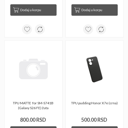
Dodaj u korpu
Dodaj u korpu
TPU MATTE  for SM-S741B 
TPU pudding Honor X7e (crna) 
(Galaxy S26 FE) žuta 
800.00 RSD
500.00 RSD