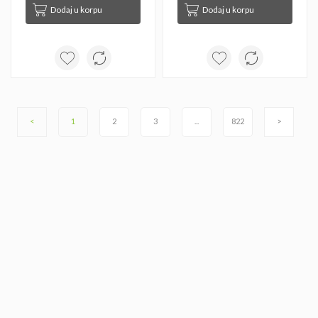
Dodaj u korpu
Dodaj u korpu
<
1
2
3
...
822
>