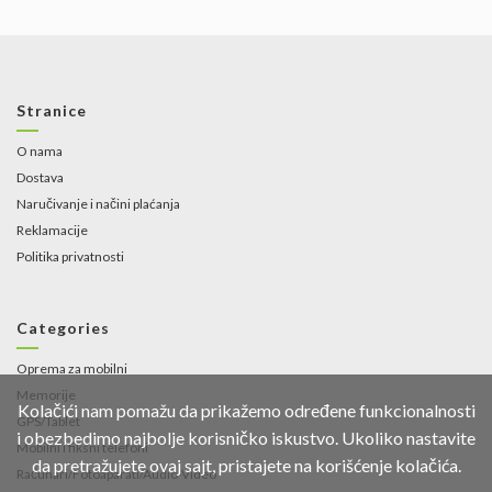
Stranice
O nama
Dostava
Naručivanje i načini plaćanja
Reklamacije
Politika privatnosti
Categories
Oprema za mobilni
Memorije
Kolačići nam pomažu da prikažemo određene funkcionalnosti
GPS/Tablet
i obezbedimo najbolje korisničko iskustvo. Ukoliko nastavite
Mobilni i fiksni telefoni
da pretražujete ovaj sajt, pristajete na korišćenje kolačića.
Računari/Fotoaparati/Audio-Video