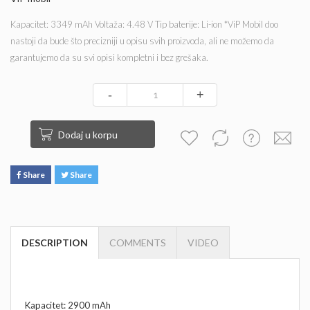
Kapacitet: 3349 mAh Voltaža: 4.48 V Tip baterije: Li-ion *ViP Mobil doo
nastoji da bude što precizniji u opisu svih proizvoda, ali ne možemo da
garantujemo da su svi opisi kompletni i bez grešaka.
-
+
Dodaj u korpu
Share
Share
DESCRIPTION
COMMENTS
VIDEO
Kapacitet: 2900 mAh