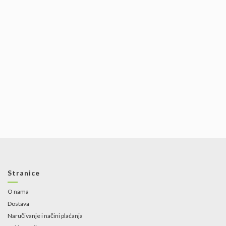
Stranice
O nama
Dostava
Naručivanje i načini plaćanja