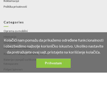
Reklamacije
Politika privatnosti
Categories
Oprema za mobilni
Memorije
Kolačići nam pomažu da prikažemo određene funkcionalnosti
GPS/Tablet
i obezbedimo najbolje korisničko iskustvo. Ukoliko nastavite
Mobilni i fiksni telefoni
da pretražujete ovaj sajt, pristajete na korišćenje kolačića.
Računari/Fotoaparati/Audio-Video
Baterije i punjači za fiksne telefone i
Prihvatam
fotoaparate
Fidget Spinneri
Contact
Fruškogorska 35
021/453-766
office@vipmobil.net