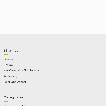
Stranice
O nama
Dostava
Naručivanje i načini plaćanja
Reklamacije
Politika privatnosti
Categories
Oprema za mobilni