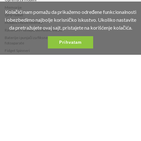
Memorije
Kolačići nam pomažu da prikažemo određene funkcionalnosti
GPS/Tablet
i obezbedimo najbolje korisničko iskustvo. Ukoliko nastavite
Mobilni i fiksni telefoni
da pretražujete ovaj sajt, pristajete na korišćenje kolačića.
Računari/Fotoaparati/Audio-Video
Baterije i punjači za fiksne telefone i
Prihvatam
fotoaparate
Fidget Spinneri
Contact
Fruškogorska 35
021/453-766
office@vipmobil.net
Željeni Proizvodi
Najnovije Vesti
Products On Action
Galerija
Vaš Profil
Product Compare