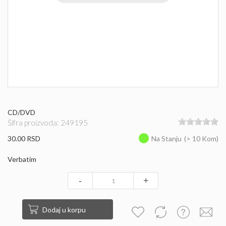
CD/DVD
Šifra proizvoda: 249195
30.00 RSD
Na Stanju
(> 10 Kom)
Verbatim
-
+
Dodaj u korpu