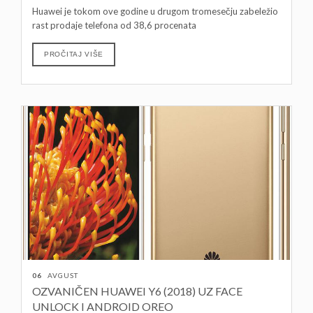
Huawei je tokom ove godine u drugom tromesečju zabeležio
rast prodaje telefona od 38,6 procenata
PROČITAJ VIŠE
06
AVGUST
OZVANIČEN HUAWEI Y6 (2018) UZ FACE
UNLOCK I ANDROID OREO