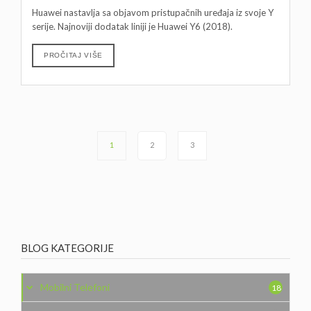
Huawei nastavlja sa objavom pristupačnih uređaja iz svoje Y
serije. Najnoviji dodatak liniji je Huawei Y6 (2018).
PROČITAJ VIŠE
1
2
3
BLOG KATEGORIJE
Mobilni Telefoni
18