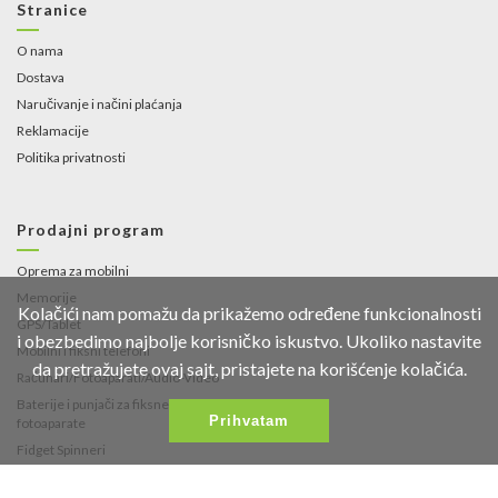
Stranice
O nama
Dostava
Naručivanje i načini plaćanja
Reklamacije
Politika privatnosti
Prodajni program
Oprema za mobilni
Memorije
Kolačići nam pomažu da prikažemo određene funkcionalnosti
GPS/Tablet
i obezbedimo najbolje korisničko iskustvo. Ukoliko nastavite
Mobilni i fiksni telefoni
da pretražujete ovaj sajt, pristajete na korišćenje kolačića.
Računari/Fotoaparati/Audio-Video
Baterije i punjači za fiksne telefone i
Prihvatam
fotoaparate
Fidget Spinneri